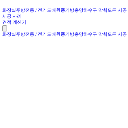
화장실
주방
전등 / 전기
도배
환풍기
방충망
하수구 막힘
모든 시공
시공 사례
견적 계산기
화장실
주방
전등 / 전기
도배
환풍기
방충망
하수구 막힘
모든 시공