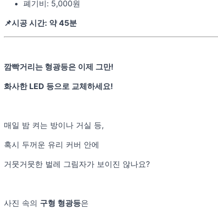
폐기비: 5,000원
📌시공 시간: 약 45분
깜빡거리는 형광등은 이제 그만!
화사한 LED 등으로 교체하세요!
매일 밤 켜는 방이나 거실 등,
혹시 두꺼운 유리 커버 안에
거뭇거뭇한 벌레 그림자가 보이진 않나요?
사진 속의
구형 형광등
은