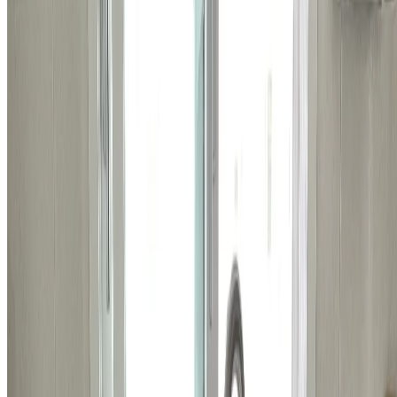
이 아니면 수리 진행이 어려울 수 있어요.
개인정보 수집·이용에 동의합니다
*
견적 안내를 위해 연락
처를 수집하며, 목적 달성 후 파기합니다.
무료 견적 받아보기 >
상담이 필요하시다면
지금 바로 전화하기
지금까지
10,520
명
이 상담했어요
전화 상담하기
채팅 상담하기
홈앤코 주식회사
대표
국형주 & 류지호