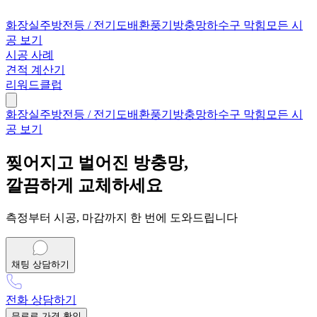
화장실
주방
전등 / 전기
도배
환풍기
방충망
하수구 막힘
모든 시
공 보기
시공 사례
견적 계산기
리워드클럽
화장실
주방
전등 / 전기
도배
환풍기
방충망
하수구 막힘
모든 시
공 보기
찢어지고 벌어진 방충망,
깔끔하게 교체하세요
측정부터 시공, 마감까지 한 번에 도와드립니다
채팅 상담하기
전화 상담하기
무료로 가격 확인