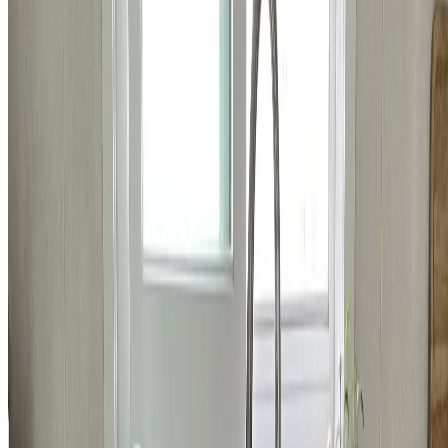
주소
강남구 학동로 34길 16 4층
사업자등록번호
470-88-03000
통신판매업 신고번호
제2025-서울강남-01231호
이메일
info@homeco.kr
고객 센터
1555-5033
평일
오전 9시 30분 - 오후 7시
금요일
오후 6시 30분까지
휴무안내
법정공휴일, 토요일, 일요일
바로가기
시공 사례