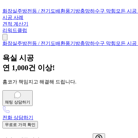
화장실
주방
전등 / 전기
도배
환풍기
방충망
하수구 막힘
모든 시공
시공 사례
견적 계산기
리워드클럽
화장실
주방
전등 / 전기
도배
환풍기
방충망
하수구 막힘
모든 시공
욕실 시공
연
1,000건
이상!
홈코가 책임지고 해결해 드립니다.
채팅 상담하기
전화 상담하기
무료로 가격 확인