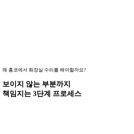
시공비
물마개 & 배수관 교체 48,000원
(VAT 포함, 제품비 별도)
왜 홈코에서 화장실 수리를 해야할까요?
보이지 않는 부분까지
책임지는 3단계 프로세스
시공 전