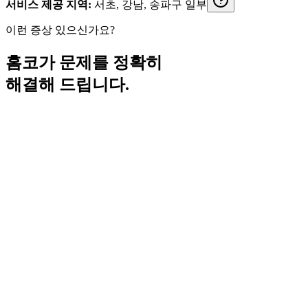
서비스 제공 지역:
서초, 강남, 송파구 일부
이런 증상 있으신가요?
홈코가 문제를 정확히
해결해 드립니다.
“
세면대 수도꼭지에서 물이 새요.
”
문제
수도꼭지
는 오래되면 물에 닿는 부분이 부식되어 누수가 발생해
해결
사용하시던 수도꼭지와 설치 가능 사이즈에 맞는 제품을 찾아
시공비
원홀 수전 교체 48,000원
(VAT 포함, 제품비 별도)