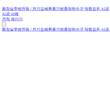
화장실
주방
전등 / 전기
도배
환풍기
방충망
하수구 막힘
모든 시공
시공 사례
견적 계산기
화장실
주방
전등 / 전기
도배
환풍기
방충망
하수구 막힘
모든 시공