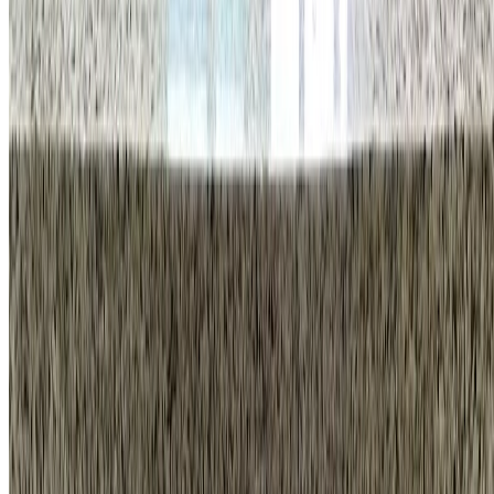
사업자등록번호
470-88-03000
통신판매업 신고번호
제2025-서울강남-01231호
이메일
info@homeco.kr
고객 센터
1555-5033
평일
오전 9시 30분 - 오후 7시
금요일
오후 6시 30분까지
휴무안내
법정공휴일, 토요일, 일요일
바로가기
시공 사례
견적 계산기