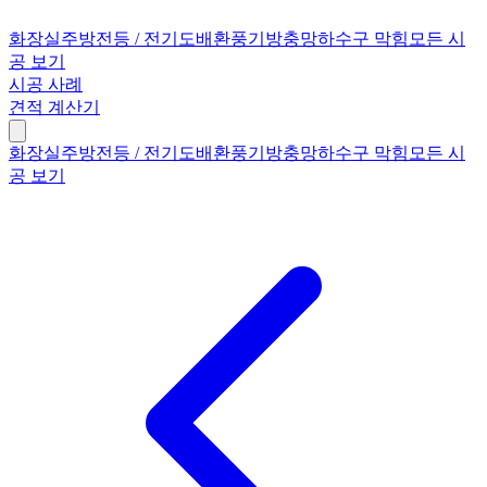
화장실
주방
전등 / 전기
도배
환풍기
방충망
하수구 막힘
모든 시
공 보기
시공 사례
견적 계산기
화장실
주방
전등 / 전기
도배
환풍기
방충망
하수구 막힘
모든 시
공 보기