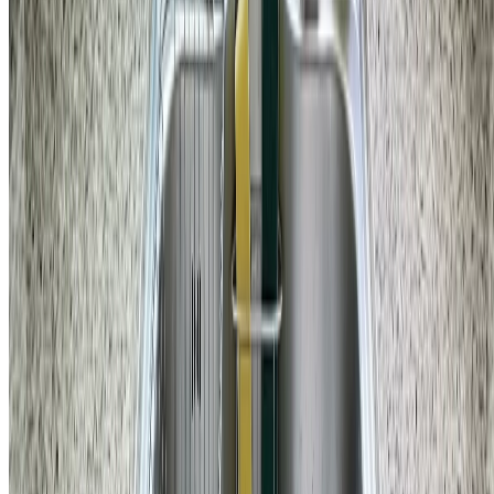
욕실
서초구 서초동 서초5차대림이편한세상 샤워부스 문틀 누래진
실리콘 재시공
121,000
원
자세히 보기