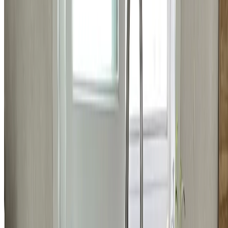
욕실
강남구 개포동 현대3차아파트 변기 교체 시공 비용
437,000
원
자세히 보기