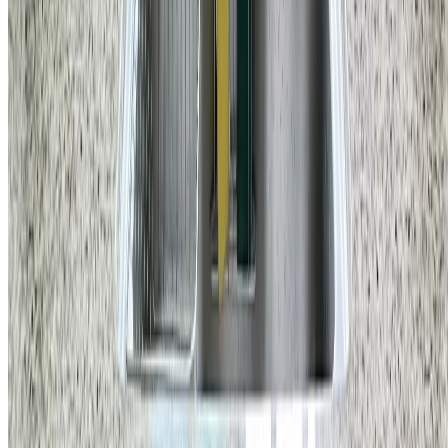
홈앤코 주식회사
대표
국형주 & 류지호
주소
강남구 학동로 34길 16 4층