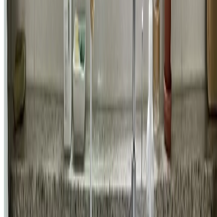
욕실
서초구 서초동 롯데캐슬클래식아파트 세면대 폽업/트랩 일괄
교체 시공 비용
71,000
원
자세히 보기