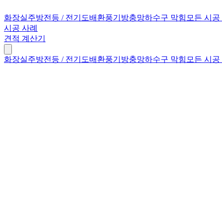
화장실
주방
전등 / 전기
도배
환풍기
방충망
하수구 막힘
모든 시공
시공 사례
견적 계산기
화장실
주방
전등 / 전기
도배
환풍기
방충망
하수구 막힘
모든 시공