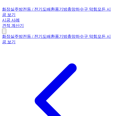
화장실
주방
전등 / 전기
도배
환풍기
방충망
하수구 막힘
모든 시
공 보기
시공 사례
견적 계산기
화장실
주방
전등 / 전기
도배
환풍기
방충망
하수구 막힘
모든 시
공 보기