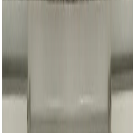
채용 페이지
네이버 블로그
카카오톡 채널
개인정보 처리방침
|
이용약관
|
서비스 운영 정책
© 2026 홈앤코 주식회사. All rights reserved.
지금까지
10,520
명
이 상담했어요
전화 상담하기
채팅 상담하기