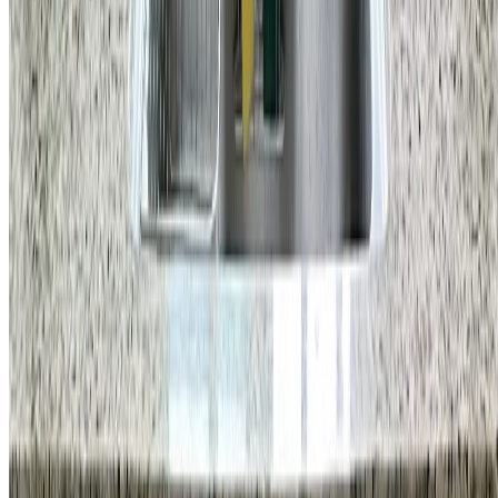
홈앤코 주식회사
대표
국형주 & 류지호
주소
강남구 학동로 34길 16 4층
사업자등록번호
470-88-03000
통신판매업 신고번호
제2025-서울강남-01231호
이메일
info@homeco.kr