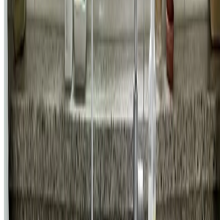
강남구 개포동 우성3차아파트 인셋싱크볼 교체 시공 비용
519,300
원
자세히 보기