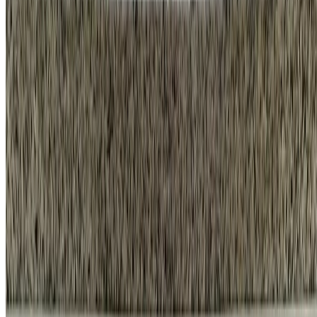
고객 센터
1555-5033
평일
오전 9시 30분 - 오후 7시
금요일
오후 6시 30분까지
휴무안내
법정공휴일, 토요일, 일요일
바로가기
시공 사례
견적 계산기
시공 항목
프로모션
회사소개