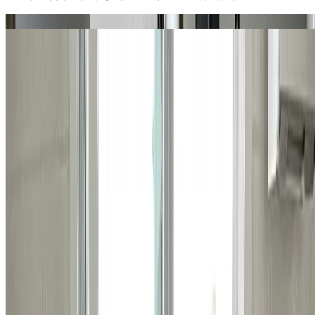
문제 부위
전체 현장
탭하여 사진 추가
클릭하거나 드래그하여 사진 추가
예약 가능 지역
서초, 강남, 송파구 (잠실, 삼전, 석촌, 문정,
장지/가락1동 일부)
지금 현장이 예약 가능한 지역이 맞나요?
*
서비스 제공 지역
이 아니면 수리 진행이 어려울 수 있어요.
개인정보 수집·이용에 동의합니다
*
견적 안내를 위해 연락
처를 수집하며, 목적 달성 후 파기합니다.
무료 견적 받아보기 >
상담이 필요하시다면
지금 바로 전화하기
비슷한 시공 사례
관련된 다른 시공 사례들도