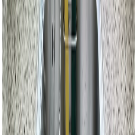
주방
강남구 삼성동 삼성동힐스테이트 주방 싱크대 물 튀김 수전 교
체 비용
167,200
원
자세히 보기