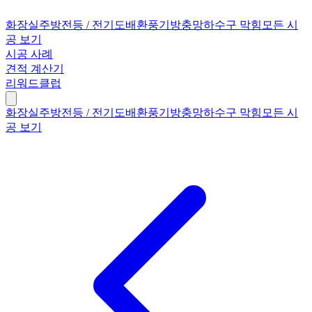
화장실
주방
전등 / 전기
도배
환풍기
방충망
하수구 막힘
모든 시
공 보기
시공 사례
견적 계산기
리워드클럽
화장실
주방
전등 / 전기
도배
환풍기
방충망
하수구 막힘
모든 시
공 보기