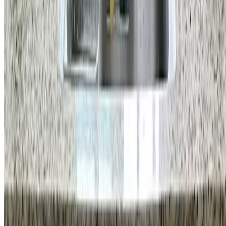
견적 계산기
시공 항목
프로모션
회사소개
채용 페이지
네이버 블로그
카카오톡 채널
개인정보 처리방침
|
이용약관
|
서비스 운영 정책
© 2026 홈앤코 주식회사. All rights reserved.