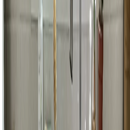
전기/전등
강남구 도곡동 타워팰리스 LED 직부 센서등 교체 시공 비용
55,100
원
자세히 보기