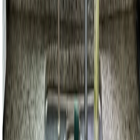
전기/전등
서초구 잠원동 신반포청구아파트 욕실 스위치 교체 시공 비용
37,800
원
자세히 보기