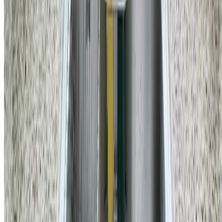
강남구 학동로 34길 16 4층
사업자등록번호
470-88-03000
통신판매업 신고번호
제2025-서울강남-01231호
이메일
info@homeco.kr
고객 센터
1555-5033
평일
오전 9시 30분 - 오후 7시
금요일
오후 6시 30분까지
휴무안내
법정공휴일, 토요일, 일요일
바로가기
시공 사례