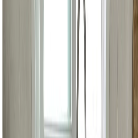
전기/전등
강남구 청담동 화장실 방우형 콘센트 교체 시공 비용
56,200
원
자세히 보기