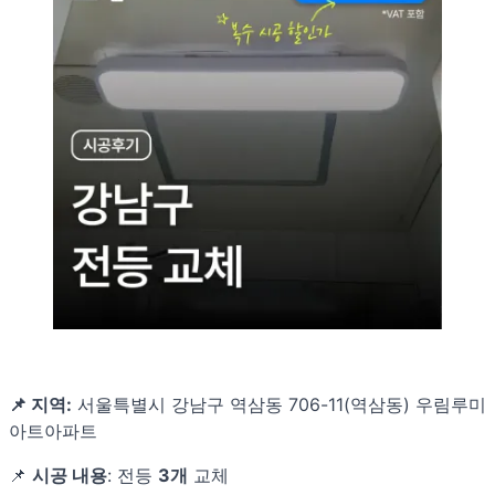
📌 지역:
서울특별시 강남구 역삼동 706-11(역삼동) 우림루미
아트아파트
📌
시공 내용
: 전등
3개
교체