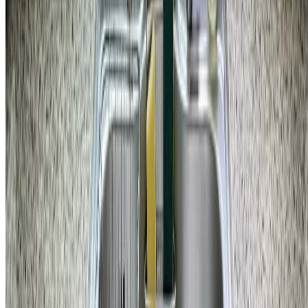
홈앤코 주식회사
대표
국형주 & 류지호
주소