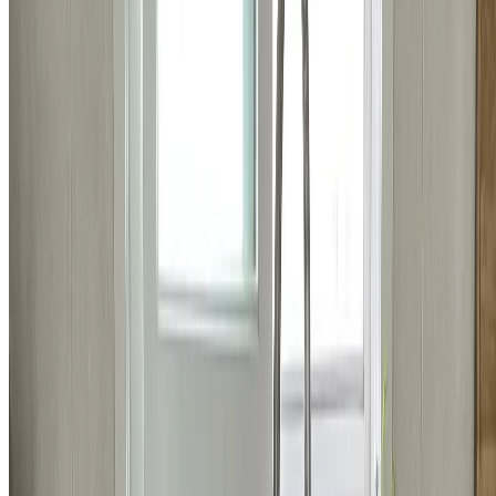
욕실
강남구 개포동 현대3차아파트 변기 교체 시공 비용
437,000
원
자세히 보기