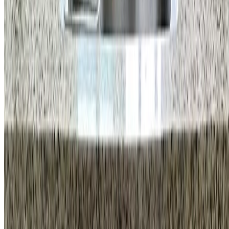
국형주 & 류지호
주소
강남구 학동로 34길 16 4층
사업자등록번호
470-88-03000
통신판매업 신고번호
제2025-서울강남-01231호
이메일
info@homeco.kr
고객 센터
1555-5033
평일
오전 9시 30분 - 오후 7시
금요일
오후 6시 30분까지
휴무안내
법정공휴일, 토요일, 일요일
바로가기