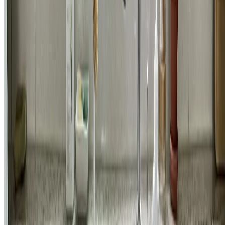
주방
강남구 개포동 우성3차아파트 인셋싱크볼 교체 시공 비용
519,300
원
자세히 보기