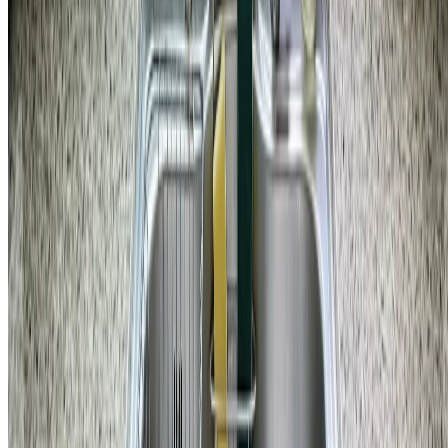
주방
강남구 삼성동 삼성동힐스테이트 주방 싱크대 물 튀김 수전 교
체 비용
167,200
원
자세히 보기