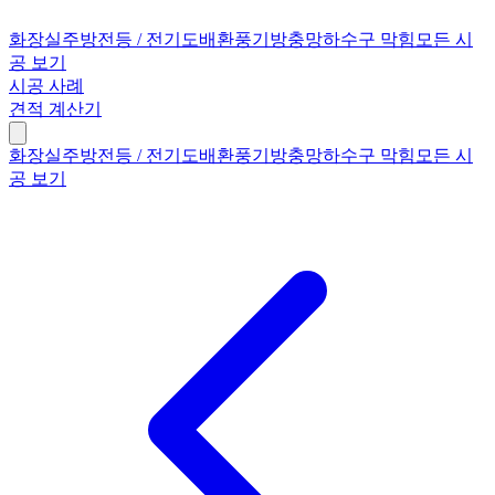
화장실
주방
전등 / 전기
도배
환풍기
방충망
하수구 막힘
모든 시
공 보기
시공 사례
견적 계산기
화장실
주방
전등 / 전기
도배
환풍기
방충망
하수구 막힘
모든 시
공 보기