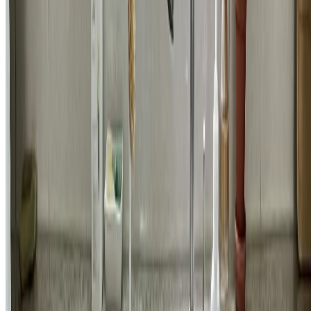
욕실
송파구 가락동 헬리오시티 화장실 샤워 수전부터 헤드까지 교
체 시공 비용
189,100
원
자세히 보기