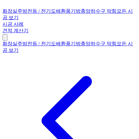
화장실
주방
전등 / 전기
도배
환풍기
방충망
하수구 막힘
모든 시
공 보기
시공 사례
견적 계산기
화장실
주방
전등 / 전기
도배
환풍기
방충망
하수구 막힘
모든 시
공 보기