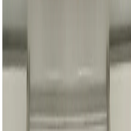
카카오톡 채널
개인정보 처리방침
|
이용약관
|
서비스 운영 정책
© 2026 홈앤코 주식회사. All rights reserved.
지금까지
10,520
명
이 상담했어요
전화 상담하기
채팅 상담하기