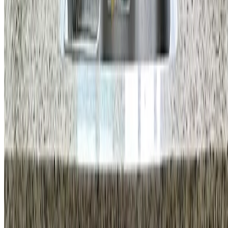
대표
국형주 & 류지호
주소
강남구 학동로 34길 16 4층
사업자등록번호
470-88-03000
통신판매업 신고번호
제2025-서울강남-01231호
이메일
info@homeco.kr
고객 센터
1555-5033
평일
오전 9시 30분 - 오후 7시
금요일
오후 6시 30분까지
휴무안내
법정공휴일, 토요일, 일요일