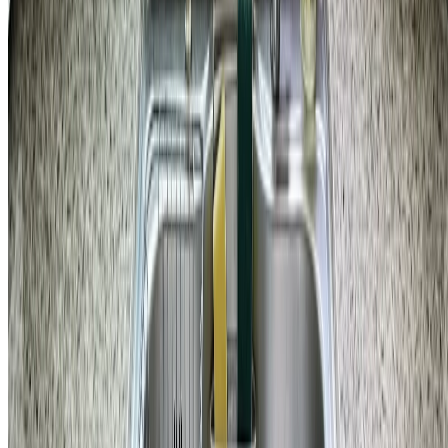
욕실
강남구 개포동 현대3차아파트 변기 교체 시공 비용
437,000
원
자세히 보기