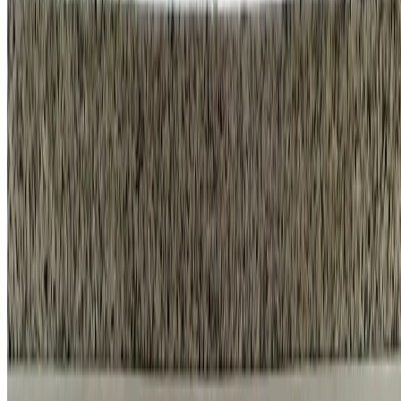
홈앤코 주식회사
대표
국형주 & 류지호
주소
강남구 학동로 34길 16 4층
사업자등록번호
470-88-03000
통신판매업 신고번호