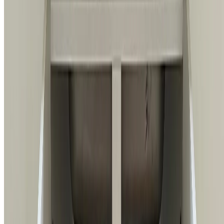
회사소개
채용 페이지
네이버 블로그
카카오톡 채널
개인정보 처리방침
|
이용약관
|
서비스 운영 정책
© 2026 홈앤코 주식회사. All rights reserved.
지금까지
10,520
명
이 상담했어요
전화 상담하기