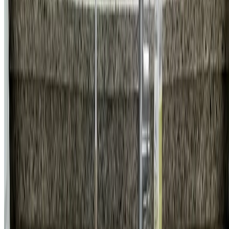
욕실
서초구 서초동 롯데캐슬클래식아파트 세면대 폽업/트랩 일괄
교체 시공 비용
71,000
원
자세히 보기