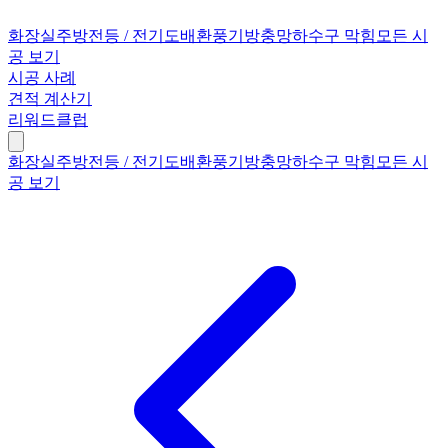
화장실
주방
전등 / 전기
도배
환풍기
방충망
하수구 막힘
모든 시
공 보기
시공 사례
견적 계산기
리워드클럽
화장실
주방
전등 / 전기
도배
환풍기
방충망
하수구 막힘
모든 시
공 보기