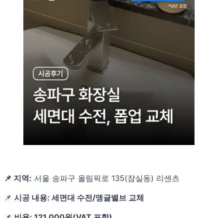
📌 지역:
서울 송파구 올림픽로 135(잠실동) 리센츠
📌
시공 내용: 세면대 수전/앵글밸브 교체
📌
비용: 121,000원(VAT 포함)