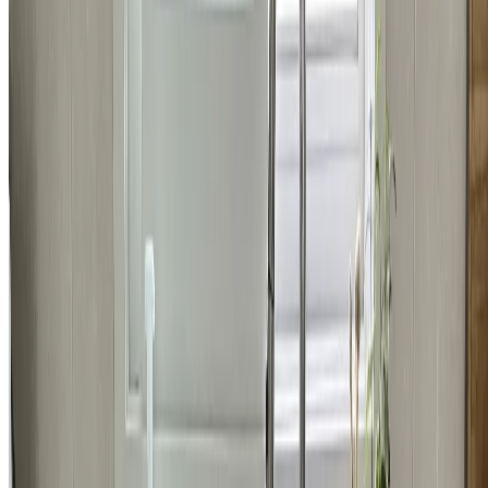
욕실
강남구 개포동 현대3차아파트 변기 교체 시공 비용
437,000
원
자세히 보기