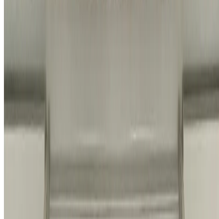
제2025-서울강남-01231호
이메일
info@homeco.kr
고객 센터
1555-5033
평일
오전 9시 30분 - 오후 7시
금요일
오후 6시 30분까지
휴무안내
법정공휴일, 토요일, 일요일
바로가기
시공 사례
견적 계산기
시공 항목
프로모션