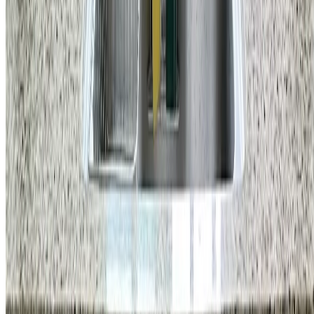
욕실
서초구 서초동 서초5차대림이편한세상 샤워부스 문틀 누래진
실리콘 재시공
121,000
원
자세히 보기