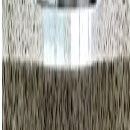
주소
강남구 학동로 34길 16 4층
사업자등록번호
470-88-03000
통신판매업 신고번호
제2025-서울강남-01231호
이메일
info@homeco.kr
고객 센터
1555-5033
평일
오전 9시 30분 - 오후 7시
금요일
오후 6시 30분까지
휴무안내
법정공휴일, 토요일, 일요일
바로가기
시공 사례