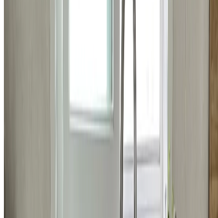
주방
강남구 개포동 우성3차아파트 인셋싱크볼 교체 시공 비용
519,300
원
자세히 보기