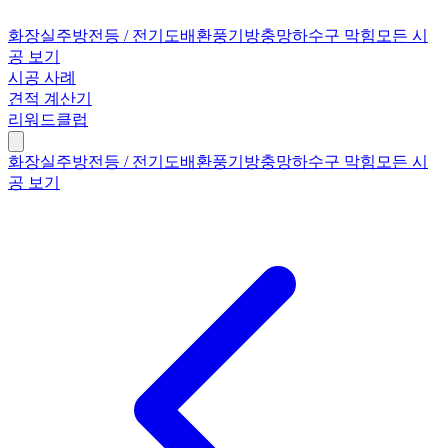
화장실
주방
전등 / 전기
도배
환풍기
방충망
하수구 막힘
모든 시
공 보기
시공 사례
견적 계산기
리워드클럽
화장실
주방
전등 / 전기
도배
환풍기
방충망
하수구 막힘
모든 시
공 보기