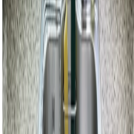
주방
강남구 삼성동 삼성동힐스테이트 주방 싱크대 물 튀김 수전 교
체 비용
167,200
원
자세히 보기