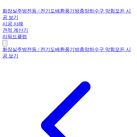
화장실
주방
전등 / 전기
도배
환풍기
방충망
하수구 막힘
모든 시
공 보기
시공 사례
견적 계산기
리워드클럽
화장실
주방
전등 / 전기
도배
환풍기
방충망
하수구 막힘
모든 시
공 보기