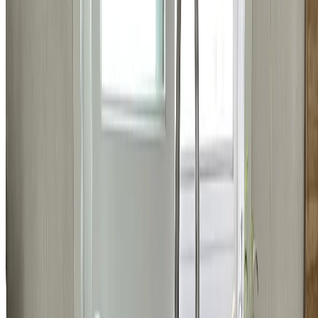
주방
강남구 개포동 우성3차아파트 인셋싱크볼 교체 시공 비용
519,300
원
자세히 보기