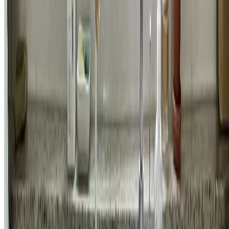
공간
송파구 잠실동 잠실엘스 벽 부분 도배 시공 - 도배 전 꼭 확인
해야 할 것
1,260,400
원
자세히 보기