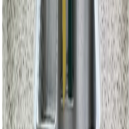
홈앤코 주식회사
대표
국형주 & 류지호
주소
강남구 학동로 34길 16 4층
사업자등록번호
470-88-03000
통신판매업 신고번호
제2025-서울강남-01231호