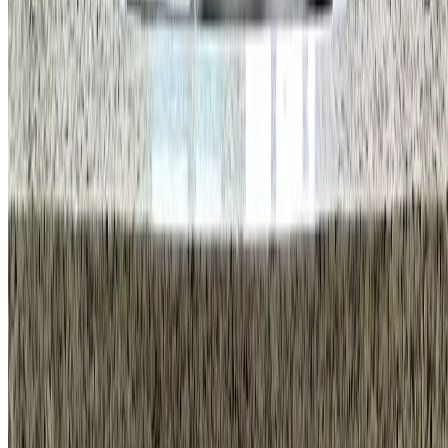
이메일
info@homeco.kr
고객 센터
1555-5033
평일
오전 9시 30분 - 오후 7시
금요일
오후 6시 30분까지
휴무안내
법정공휴일, 토요일, 일요일
바로가기
시공 사례
견적 계산기
시공 항목
프로모션