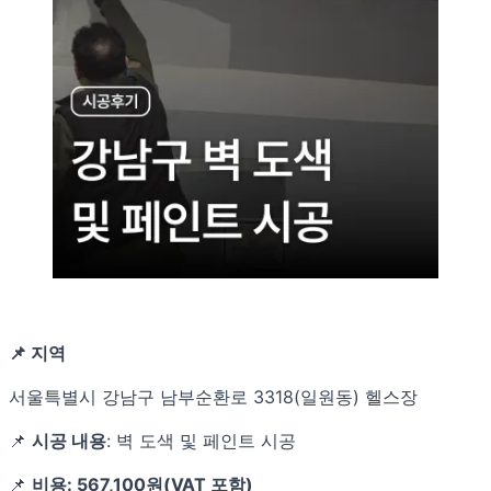
📌 지역
서울특별시 강남구 남부순환로 3318(일원동) 헬스장
📌
시공 내용
: 벽 도색 및 페인트 시공
📌
비용: 567,100원(VAT 포함)