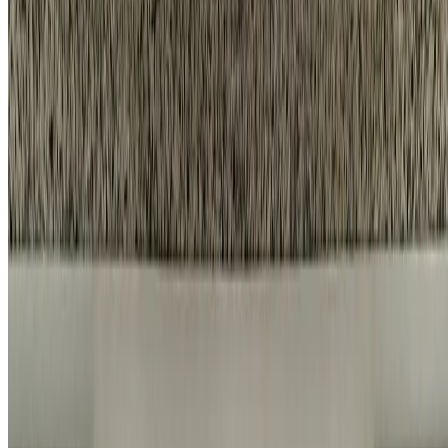
회사소개
채용 페이지
네이버 블로그
카카오톡 채널
개인정보 처리방침
|
이용약관
|
서비스 운영 정책
© 2026 홈앤코 주식회사. All rights reserved.
지금까지
10,520
명
이 상담했어요
전화 상담하기
채팅 상담하기