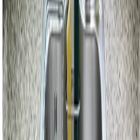
공간
강남구 도곡동 우성아파트 방 문 뻑뻑함 대패질 수리 비용
188,000
원
자세히 보기